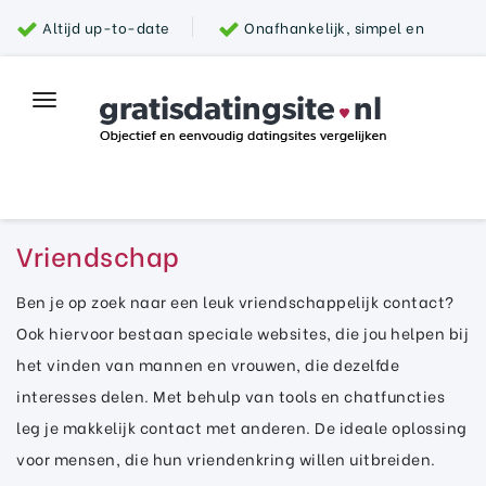
Altijd up-to-date
Onafhankelijk, simpel en
snel
Grootste aanbod van datingsites
100%
Toggle
Top datingsite
veilig
navigation
Parship
Vriendschap
Ben je op zoek naar een leuk vriendschappelijk contact?
Ook hiervoor bestaan speciale websites, die jou helpen bij
het vinden van mannen en vrouwen, die dezelfde
interesses delen. Met behulp van tools en chatfuncties
leg je makkelijk contact met anderen. De ideale oplossing
voor mensen, die hun vriendenkring willen uitbreiden.