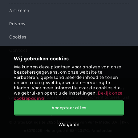
Artikelen
Privacy
Cookies
Contact
Wij gebruiken cookies
We kunnen deze plaatsen voor analyse van onze
bezoekersgegevens, om onze website te
verbeteren, gepersonaliseerde inhoud te tonen
en om u een geweldige website-ervaring te
bieden. Voor meer informatie over de cookies die
Ondanks dat de website met grote zorg is opgezet, kan het
we gebruiken opent u de instellingen.
Bekijk onze
voorkomen dat niet alle informatie op dit moment actueel, juist
cookiepagina
en/of volledig is. Daarom kan er aan teksten, prijzen en/of
Accepteer alles
informatie geen rechten worden ontleend.
© Gratis Datingsite 2026 | Onderdeel van
Purify Media B.V.
| KvK
Weigeren
68070225 | Herengracht 584 1017CJ Amsterdam