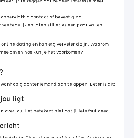
 om eerlijk te zeggen dat ze geen interesse meer
n oppervlakkig contact of bevestiging.
hes tegelijk en laten stilletjes een paar vallen.
 online dating en kan erg vervelend zijn. Waarom
mee om en hoe kun je het voorkomen?
?
f wanhopig achter iemand aan te appen. Beter is dit:
jou ligt
over jou. Het betekent niet dat jij iets fout deed.
ericht
jk berichtje:
“Hey, ik merk dat het stil is. Als je geen