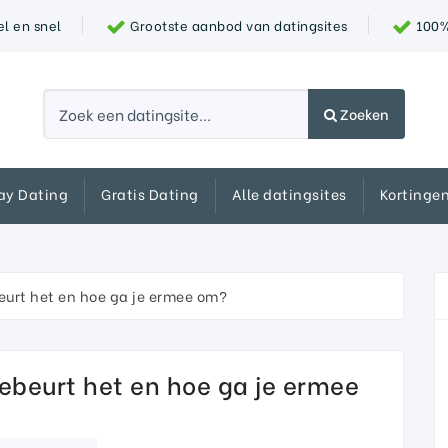
l en snel
Grootste aanbod van datingsites
100% 
Zoeken
ay Dating
Gratis Dating
Alle datingsites
Kortinge
urt het en hoe ga je ermee om?
ebeurt het en hoe ga je ermee