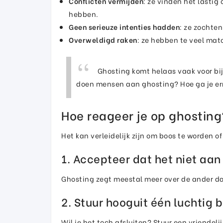
Conflicten vermijden
: ze vinden het lastig
hebben.
Geen serieuze intenties hadden
: ze zochte
Overweldigd raken
: ze hebben te veel matc
Ghosting komt helaas vaak voor bij
doen mensen aan ghosting? Hoe ga je er
Hoe reageer je op ghosting
Het kan verleidelijk zijn om boos te worden o
1. Accepteer dat het niet aan 
Ghosting zegt meestal meer over de ander dan 
2. Stuur hooguit één luchtig b
Wil je het toch afsluiten? Stuur een vriendeli