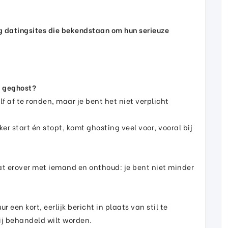
g datingsites die bekendstaan om hun serieuze
rd geghost?
lf af te ronden, maar je bent het niet verplicht
r start én stopt, komt ghosting veel voor, vooral bij
t erover met iemand en onthoud: je bent niet minder
ur een kort, eerlijk bericht in plaats van stil te
ij behandeld wilt worden.