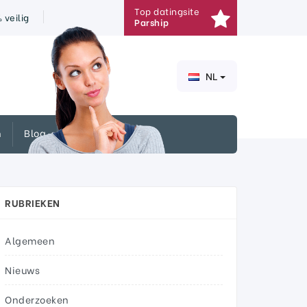
Top datingsite
veilig
Parship
NL
n
Blog
RUBRIEKEN
Algemeen
Nieuws
Onderzoeken