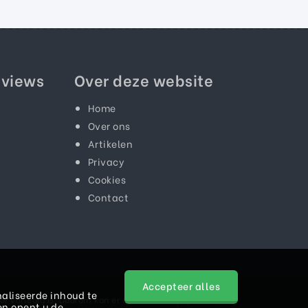
eviews
Over deze website
Home
Over ons
Artikelen
Privacy
Cookies
Contact
Accepteer alles
aliseerde inhoud te
f volledig is. Daarom kan er aan teksten, prijzen en/of
en opent u de