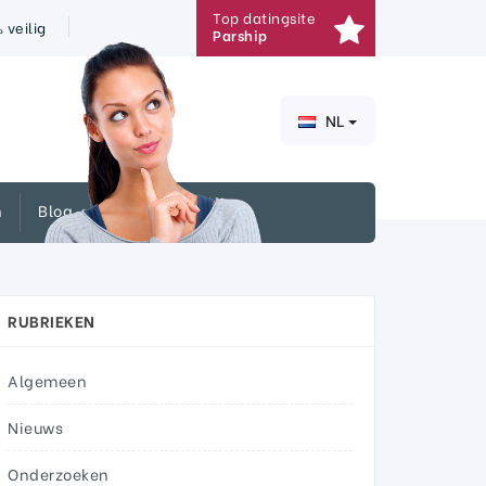
Top datingsite
veilig
Parship
NL
n
Blog
RUBRIEKEN
Algemeen
Nieuws
Onderzoeken