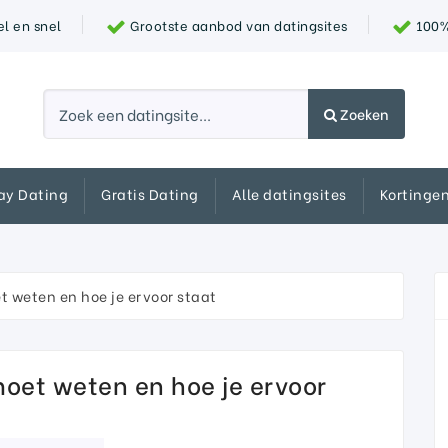
l en snel
Grootste aanbod van datingsites
100% 
Zoeken
ay Dating
Gratis Dating
Alle datingsites
Kortinge
t weten en hoe je ervoor staat
moet weten en hoe je ervoor