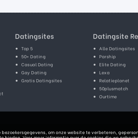
Datingsites
Datingsite R
Top 5
Alle Datingsites
50+ Dating
Parship
Casual Dating
Elite Dating
Gay Dating
Lexa
Gratis Datingsites
Relatieplanet
50plusmatch
ct
Ourtime
 bezoekersgegevens, om onze website te verbeteren, geperson
het voorkomen dat niet alle informatie op dit moment actueel, juist en/o
e bieden. Voor meer informatie over de cookies die we gebruik