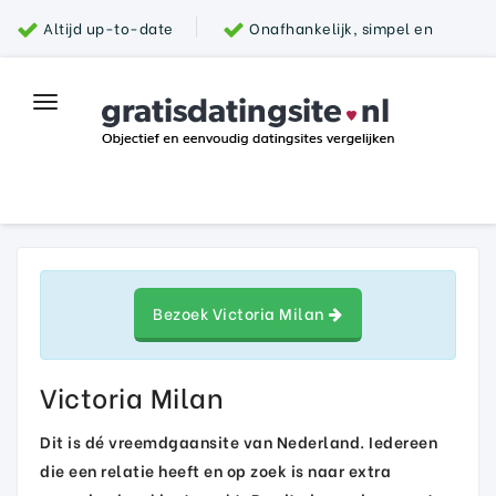
Altijd up-to-date
Onafhankelijk, simpel en
snel
Grootste aanbod van datingsites
100%
Toggle
Top datingsite
veilig
navigation
Parship
Bezoek Victoria Milan
Victoria Milan
Dit is dé vreemdgaansite van Nederland. Iedereen
die een relatie heeft en op zoek is naar extra