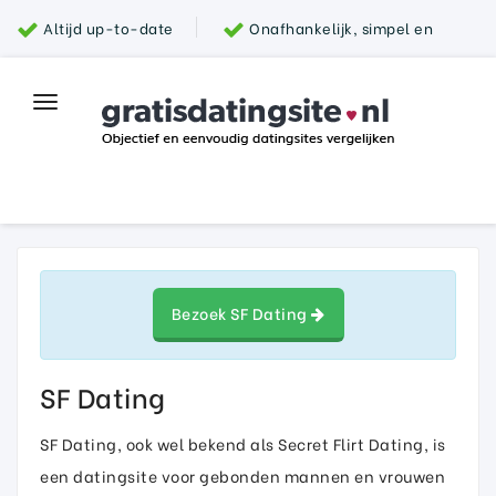
Altijd up-to-date
Onafhankelijk, simpel en
snel
Grootste aanbod van datingsites
100%
Toggle
Top datingsite
veilig
navigation
Parship
Bezoek SF Dating
SF Dating
SF Dating, ook wel bekend als Secret Flirt Dating, is
een datingsite voor gebonden mannen en vrouwen