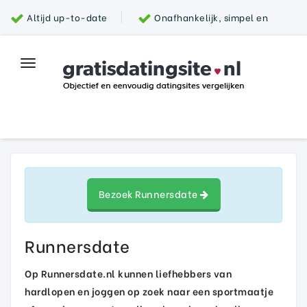
Altijd up-to-date
Onafhankelijk, simpel en
snel
Grootste aanbod van datingsites
100%
Toggle
Top datingsite
veilig
navigation
Parship
Bezoek Runnersdate
Runnersdate
Op Runnersdate.nl kunnen liefhebbers van
hardlopen en joggen op zoek naar een sportmaatje