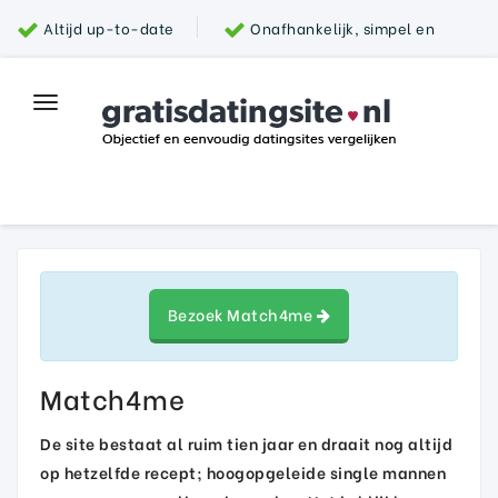
Altijd up-to-date
Onafhankelijk, simpel en
snel
Grootste aanbod van datingsites
100%
Toggle
Top datingsite
veilig
navigation
Parship
Bezoek Match4me
Match4me
De site bestaat al ruim tien jaar en draait nog altijd
op hetzelfde recept; hoogopgeleide single mannen