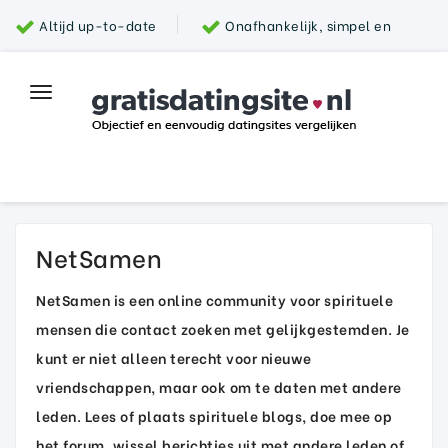
Altijd up-to-date
Onafhankelijk, simpel en
snel
Grootste aanbod van datingsites
100%
Toggle
Top datingsite
veilig
navigation
Parship
NetSamen
NetSamen is een online community voor spirituele
mensen die contact zoeken met gelijkgestemden. Je
kunt er niet alleen terecht voor nieuwe
vriendschappen, maar ook om te daten met andere
leden. Lees of plaats spirituele blogs, doe mee op
het forum, wissel berichtjes uit met andere leden of