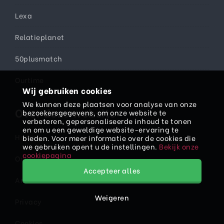
Lexa
Relatieplanet
50plusmatch
Ourtime
Wij gebruiken cookies
We kunnen deze plaatsen voor analyse van onze
Over deze website
bezoekersgegevens, om onze website te
verbeteren, gepersonaliseerde inhoud te tonen
en om u een geweldige website-ervaring te
Home
bieden. Voor meer informatie over de cookies die
we gebruiken opent u de instellingen.
Bekijk onze
cookiepagina
Over ons
Accepteer alles
Artikelen
Weigeren
Privacy
Cookies