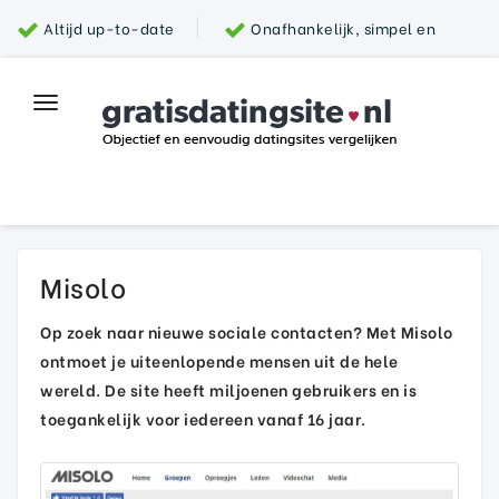
Altijd up-to-date
Onafhankelijk, simpel en
snel
Grootste aanbod van datingsites
100%
Toggle
Top datingsite
veilig
navigation
Parship
Misolo
Op zoek naar nieuwe sociale contacten? Met Misolo
ontmoet je uiteenlopende mensen uit de hele
wereld. De site heeft miljoenen gebruikers en is
toegankelijk voor iedereen vanaf 16 jaar.