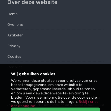
Over deze website
Home
Over ons
Artikelen
Privacy
Cookies
Contact
Wij gebruiken cookies
We kunnen deze plaatsen voor analyse van onze
bezoekersgegevens, om onze website te
verbeteren, gepersonaliseerde inhoud te tonen
en om u een geweldige website-ervaring te
bieden. Voor meer informatie over de cookies die
Ondanks dat de website met grote zorg is opgezet, kan het
we gebruiken opent u de instellingen.
Bekijk onze
voorkomen dat niet alle informatie op dit moment actueel, juist
cookiepagina