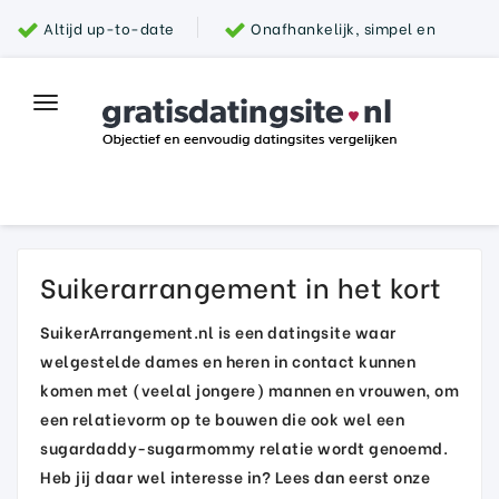
Altijd up-to-date
Onafhankelijk, simpel en
snel
Grootste aanbod van datingsites
100%
Toggle
Top datingsite
veilig
navigation
Parship
Suikerarrangement in het kort
SuikerArrangement.nl is een datingsite waar
welgestelde dames en heren in contact kunnen
komen met (veelal jongere) mannen en vrouwen, om
een relatievorm op te bouwen die ook wel een
sugardaddy-sugarmommy relatie wordt genoemd.
Heb jij daar wel interesse in? Lees dan eerst onze