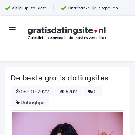
Altijd up-to-date
Onafhankelijk, simpel en
snel
Grootste aanbod van datingsites
100%
Toggle
Top datingsite
veilig
navigation
Parship
De beste gratis datingsites
06-01-2022
5702
0
Datingtips