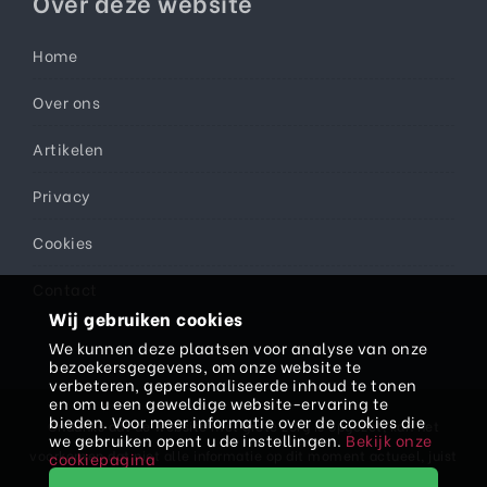
Over deze website
Home
Over ons
Artikelen
Privacy
Cookies
Contact
Wij gebruiken cookies
We kunnen deze plaatsen voor analyse van onze
bezoekersgegevens, om onze website te
verbeteren, gepersonaliseerde inhoud te tonen
en om u een geweldige website-ervaring te
bieden. Voor meer informatie over de cookies die
Ondanks dat de website met grote zorg is opgezet, kan het
we gebruiken opent u de instellingen.
Bekijk onze
voorkomen dat niet alle informatie op dit moment actueel, juist
cookiepagina
en/of volledig is. Daarom kan er aan teksten, prijzen en/of