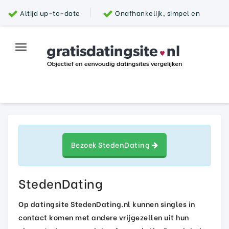
Altijd up-to-date
Onafhankelijk, simpel en
snel
Grootste aanbod van datingsites
100%
Toggle
Top datingsite
veilig
navigation
Parship
Bezoek StedenDating
StedenDating
Op datingsite StedenDating.nl kunnen singles in
contact komen met andere vrijgezellen uit hun