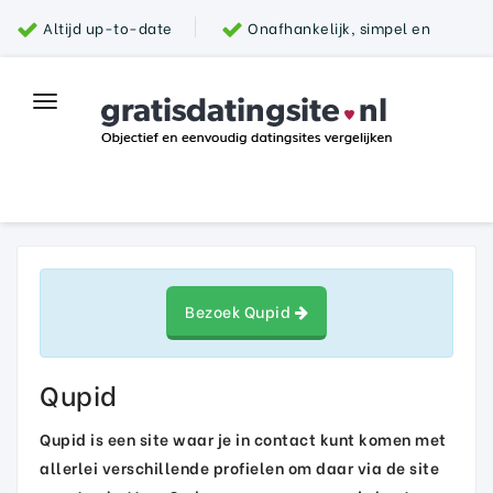
Altijd up-to-date
Onafhankelijk, simpel en
snel
Grootste aanbod van datingsites
100%
Toggle
Top datingsite
veilig
navigation
Parship
Bezoek Qupid
Qupid
Qupid is een site waar je in contact kunt komen met
allerlei verschillende profielen om daar via de site