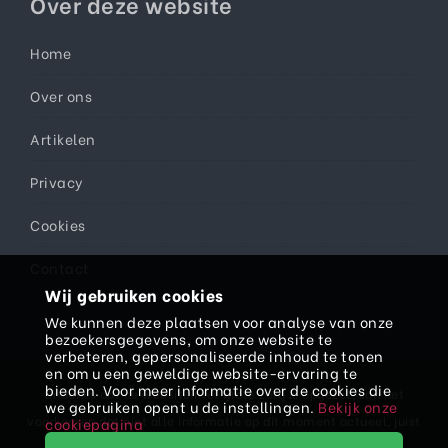
Over deze website
Home
Over ons
Artikelen
Privacy
Cookies
Contact
Wij gebruiken cookies
We kunnen deze plaatsen voor analyse van onze
bezoekersgegevens, om onze website te
verbeteren, gepersonaliseerde inhoud te tonen
en om u een geweldige website-ervaring te
bieden. Voor meer informatie over de cookies die
Ondanks dat de website met grote zorg is opgezet, kan het
we gebruiken opent u de instellingen.
Bekijk onze
voorkomen dat niet alle informatie op dit moment actueel, juist
cookiepagina
en/of volledig is. Daarom kan er aan teksten, prijzen en/of