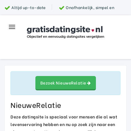
Altijd up-to-date
Onafhankelijk, simpel en
snel
Grootste aanbod van datingsites
100%
Toggle
Top datingsite
veilig
navigation
Parship
Bezoek NieuweRelatie
NieuweRelatie
Deze datingsite is speciaal voor mensen die al wat
levenservaring hebben en nu op zoek zijn naar een