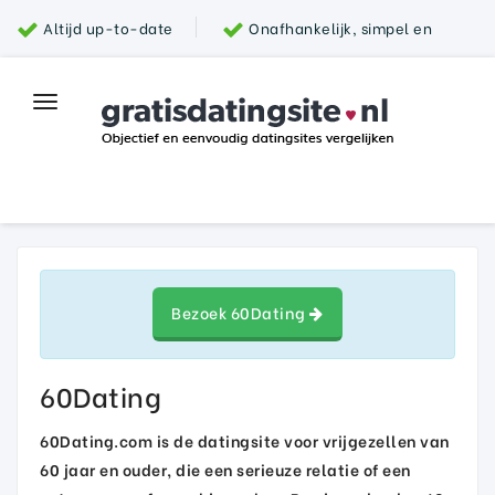
Altijd up-to-date
Onafhankelijk, simpel en
snel
Grootste aanbod van datingsites
100%
Toggle
Top datingsite
veilig
navigation
Parship
Bezoek 60Dating
60Dating
60Dating.com is de datingsite voor vrijgezellen van
60 jaar en ouder, die een serieuze relatie of een