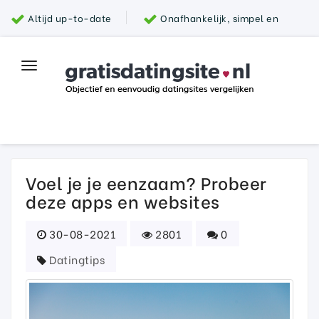
Altijd up-to-date
Onafhankelijk, simpel en
snel
Grootste aanbod van datingsites
100%
Toggle
Top datingsite
veilig
navigation
Parship
Voel je je eenzaam? Probeer
deze apps en websites
30-08-2021
2801
0
Datingtips