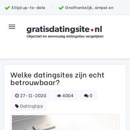
Altijd up-to-date
Onafhankelijk, simpel en
snel
Grootste aanbod van datingsites
100%
Toggle
Top datingsite
veilig
navigation
Parship
Welke datingsites zijn echt
betrouwbaar?
27-11-2020
4004
0
Datingtips