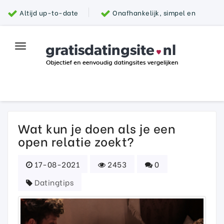
Altijd up-to-date
Onafhankelijk, simpel en
snel
Grootste aanbod van datingsites
100%
Toggle
Top datingsite
veilig
navigation
Parship
Wat kun je doen als je een
open relatie zoekt?
17-08-2021
2453
0
Datingtips