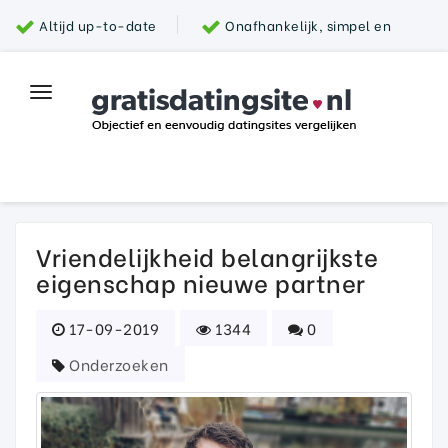
Altijd up-to-date
Onafhankelijk, simpel en
snel
Grootste aanbod van datingsites
100%
Toggle
Top datingsite
veilig
navigation
Parship
Vriendelijkheid belangrijkste
eigenschap nieuwe partner
17-09-2019
1344
0
Onderzoeken