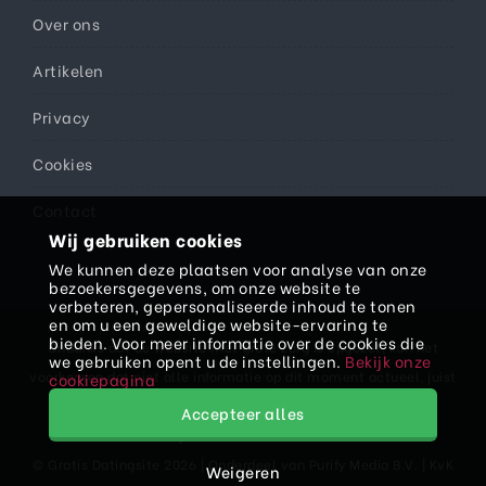
Over ons
Artikelen
Privacy
Cookies
Contact
Wij gebruiken cookies
We kunnen deze plaatsen voor analyse van onze
bezoekersgegevens, om onze website te
verbeteren, gepersonaliseerde inhoud te tonen
en om u een geweldige website-ervaring te
bieden. Voor meer informatie over de cookies die
Ondanks dat de website met grote zorg is opgezet, kan het
we gebruiken opent u de instellingen.
Bekijk onze
voorkomen dat niet alle informatie op dit moment actueel, juist
cookiepagina
en/of volledig is. Daarom kan er aan teksten, prijzen en/of
Accepteer alles
informatie geen rechten worden ontleend.
© Gratis Datingsite 2026 | Onderdeel van
Purify Media B.V.
| KvK
Weigeren