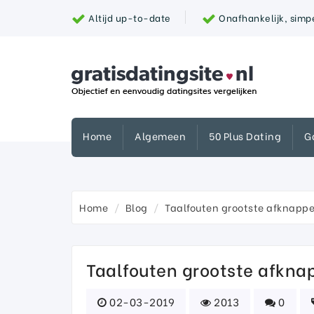
Altijd up-to-date
Onafhankelijk, simpe
Home
Algemeen
50 Plus Dating
G
Home
Blog
Taalfouten grootste afknappe
Taalfouten grootste afkna
02-03-2019
2013
0