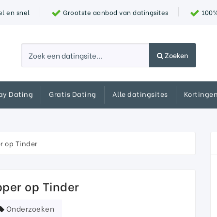
l en snel
Grootste aanbod van datingsites
100% 
Zoeken
ay Dating
Gratis Dating
Alle datingsites
Kortinge
r op Tinder
pper op Tinder
Onderzoeken