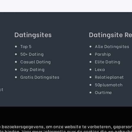
Datingsites
Datingsite R
Top 5
Alle Datingsites
50+ Dating
Parship
Casual Dating
Elite Dating
Gay Dating
Lexa
Gratis Datingsites
Relatieplanet
50plusmatch
ct
Ourtime
 bezoekersgegevens, om onze website te verbeteren, geperson
het voorkomen dat niet alle informatie op dit moment actueel, juist en/o
e bieden. Voor meer informatie over de cookies die we gebruik