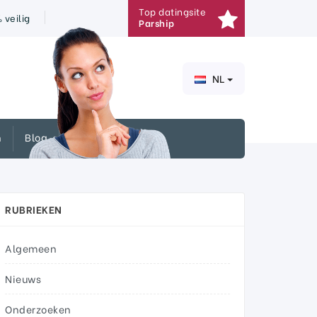
Top datingsite
veilig
Parship
NL
n
Blog
RUBRIEKEN
Algemeen
Nieuws
Onderzoeken