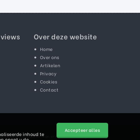
eviews
Over deze website
Home
Over ons
Artikelen
Privacy
Cookies
Contact
Accepteer alles
aliseerde inhoud te
f volledig is. Daarom kan er aan teksten, prijzen en/of
en opent u de