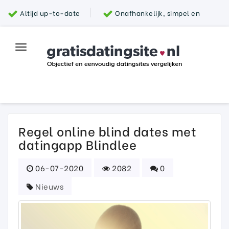
Altijd up-to-date
Onafhankelijk, simpel en
snel
Grootste aanbod van datingsites
100%
Toggle
Top datingsite
veilig
navigation
Parship
Regel online blind dates met
datingapp Blindlee
06-07-2020
2082
0
Nieuws