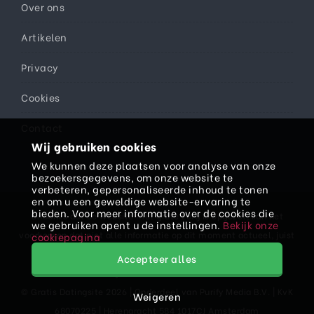
Over ons
Artikelen
Privacy
Cookies
Contact
Wij gebruiken cookies
We kunnen deze plaatsen voor analyse van onze
bezoekersgegevens, om onze website te
verbeteren, gepersonaliseerde inhoud te tonen
en om u een geweldige website-ervaring te
bieden. Voor meer informatie over de cookies die
Ondanks dat de website met grote zorg is opgezet, kan het
we gebruiken opent u de instellingen.
Bekijk onze
voorkomen dat niet alle informatie op dit moment actueel, juist
cookiepagina
en/of volledig is. Daarom kan er aan teksten, prijzen en/of
Accepteer alles
informatie geen rechten worden ontleend.
© Gratis Datingsite 2026 | Onderdeel van
Purify Media B.V.
| KvK
Weigeren
68070225 | Herengracht 584 1017CJ Amsterdam