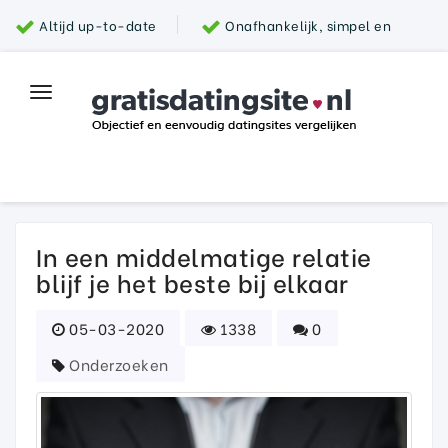
Altijd up-to-date
Onafhankelijk, simpel en
snel
Grootste aanbod van datingsites
100%
Toggle
Top datingsite
veilig
navigation
Parship
In een middelmatige relatie
blijf je het beste bij elkaar
05-03-2020
1338
0
Onderzoeken