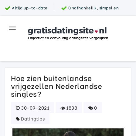
Altijd up-to-date
Onafhankelijk, simpel en
snel
Grootste aanbod van datingsites
100%
Toggle
Top datingsite
veilig
navigation
Parship
Hoe zien buitenlandse
vrijgezellen Nederlandse
singles?
30-09-2021
1838
0
Datingtips