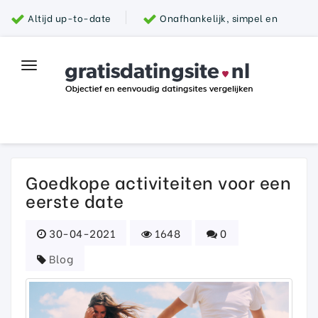
Altijd up-to-date
Onafhankelijk, simpel en
snel
Grootste aanbod van datingsites
100%
Toggle
Top datingsite
veilig
navigation
Parship
Goedkope activiteiten voor een
eerste date
30-04-2021
1648
0
Blog