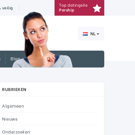
Top datingsite
veilig
Parship
NL
n
Blog
RUBRIEKEN
Algemeen
Nieuws
Onderzoeken