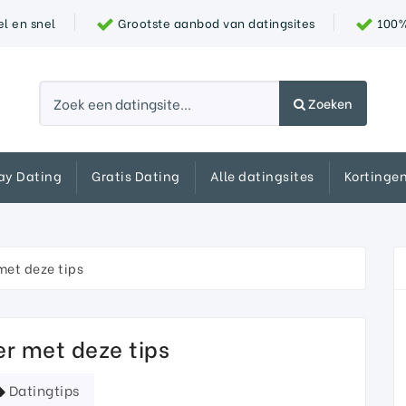
l en snel
Grootste aanbod van datingsites
100% 
Zoeken
ay Dating
Gratis Dating
Alle datingsites
Kortinge
met deze tips
er met deze tips
Datingtips