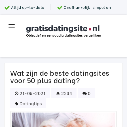
Altijd up-to-date
Onafhankelijk, simpel en
snel
Grootste aanbod van datingsites
100%
Toggle
Top datingsite
veilig
navigation
Parship
Wat zijn de beste datingsites
voor 50 plus dating?
21-05-2021
2234
0
Datingtips