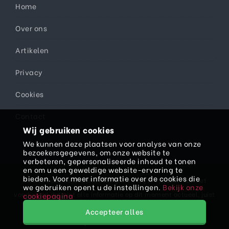
Home
Over ons
Artikelen
Privacy
Cookies
Contact
Wij gebruiken cookies
We kunnen deze plaatsen voor analyse van onze
bezoekersgegevens, om onze website te
verbeteren, gepersonaliseerde inhoud te tonen
en om u een geweldige website-ervaring te
bieden. Voor meer informatie over de cookies die
Ondanks dat de website met grote zorg is opgezet, kan het
we gebruiken opent u de instellingen.
Bekijk onze
voorkomen dat niet alle informatie op dit moment actueel, juist
cookiepagina
en/of volledig is. Daarom kan er aan teksten, prijzen en/of
Accepteer alles
informatie geen rechten worden ontleend.